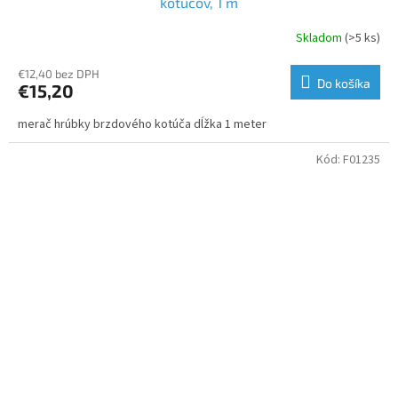
kotúčov, 1 m
Skladom
(>5 ks)
€12,40 bez DPH
Do košíka
€15,20
merač hrúbky brzdového kotúča dĺžka 1 meter
Kód:
F01235