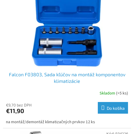
s
d
p
u
r
k
o
t
d
o
u
v
k
t
o
v
Falcon F03803, Sada kľúčov na montáž komponentov
klimatizácie
Skladom
(>5 ks)
€9,70 bez DPH
Do košíka
€11,90
na montáž/demontáž klimatizačných prvkov 12 ks