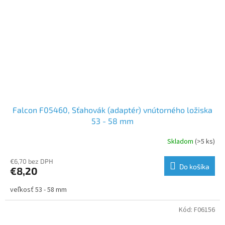
Falcon F05460, Sťahovák (adaptér) vnútorného ložiska
53 - 58 mm
Skladom
(>5 ks)
€6,70 bez DPH
Do košíka
€8,20
veľkosť 53 - 58 mm
Kód:
F06156