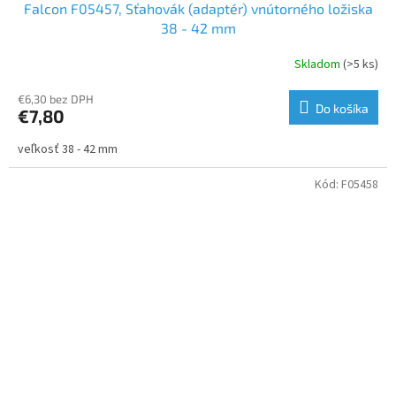
Falcon F05457, Sťahovák (adaptér) vnútorného ložiska
38 - 42 mm
Skladom
(>5 ks)
€6,30 bez DPH
Do košíka
€7,80
veľkosť 38 - 42 mm
Kód:
F05458