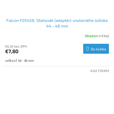
Falcon F05458, Sťahovák (adaptér) vnútorného ložiska
44 - 48 mm
Skladom
(>5 ks)
€6,30 bez DPH
Do košíka
€7,80
veľkosť 44 - 48 mm
Kód:
F05459