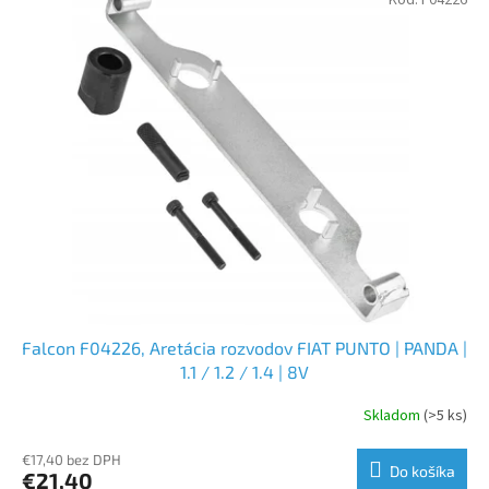
Kód:
F04226
Falcon F04226, Aretácia rozvodov FIAT PUNTO | PANDA |
1.1 / 1.2 / 1.4 | 8V
Skladom
(>5 ks)
€17,40 bez DPH
Do košíka
€21,40