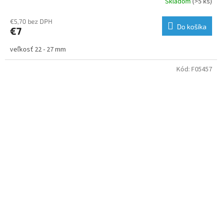
Skladom
(>5 ks)
€5,70 bez DPH
Do košíka
€7
veľkosť 22 - 27 mm
Kód:
F05457