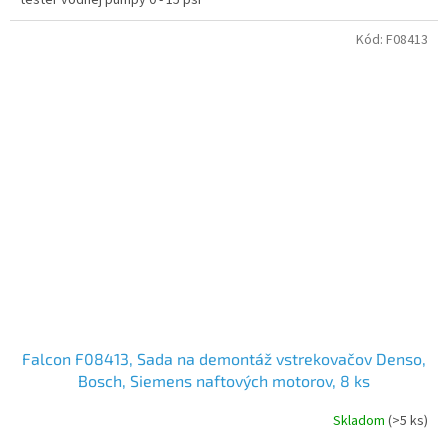
tester vodnej pumpy 0 - 15 psi
Kód:
F08413
Falcon F08413, Sada na demontáž vstrekovačov Denso,
Bosch, Siemens naftových motorov, 8 ks
Skladom
(>5 ks)