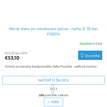
Merač tlaku pri vstrekovaní paliva - nafta, 0-70 bar,
F06014
Skladom
(>5 ks)
€43,20 bez DPH
Do košíka
€53,10
Určený na meranie kompresného tlaku Použitie - naftové motory
NAČÍTAŤ 12 ĎALŠÍCH
S
1
14
t
O
r
165
položiek celkom
v
á
l
HORE
n
á
k