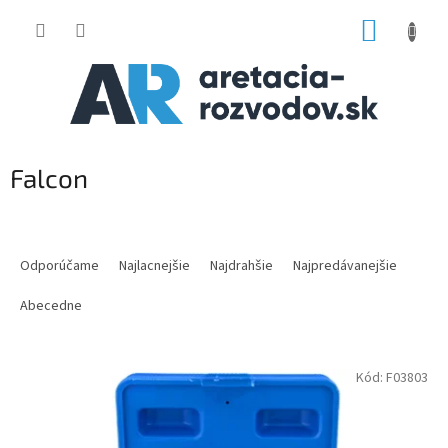
Prejsť
NÁKUP
na
obsah
KOŠÍK
Falcon
R
a
Odporúčame
Najlacnejšie
Najdrahšie
Najpredávanejšie
d
e
Abecedne
n
i
V
e
Kód:
F03803
ý
p
p
r
i
o