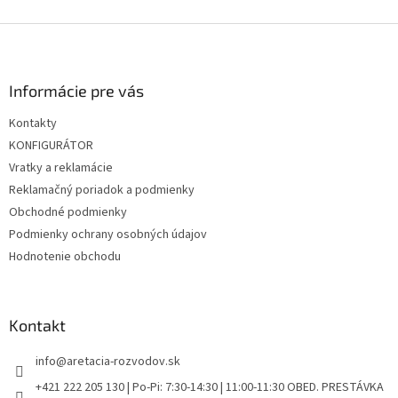
d
o
v
Z
a
a
c
á
n
i
p
i
e
ä
Informácie pre vás
e
p
t
r
Kontakty
i
v
KONFIGURÁTOR
e
k
y
Vratky a reklamácie
v
Reklamačný poriadok a podmienky
ý
Obchodné podmienky
p
i
Podmienky ochrany osobných údajov
s
Hodnotenie obchodu
u
Kontakt
info
@
aretacia-rozvodov.sk
+421 222 205 130 | Po-Pi: 7:30-14:30 | 11:00-11:30 OBED. PRESTÁVKA