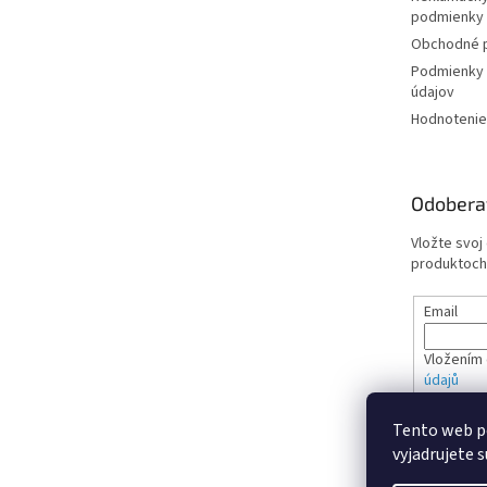
podmienky
Obchodné 
Podmienky 
údajov
Hodnotenie
Odobera
Vložte svoj
produktoch
Email
Vložením 
údajů
Tento web p
PRIHL
vyjadrujete s