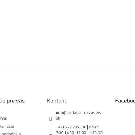
ie pre vás
Kontakt
Facebo
info
@
aretacia-rozvodov.
sk
ÁTOR
klamácie
+421 222 205 130 | Po-Pi:
7:30-14:30 | 11:00-11:30 OB
 poriadok a