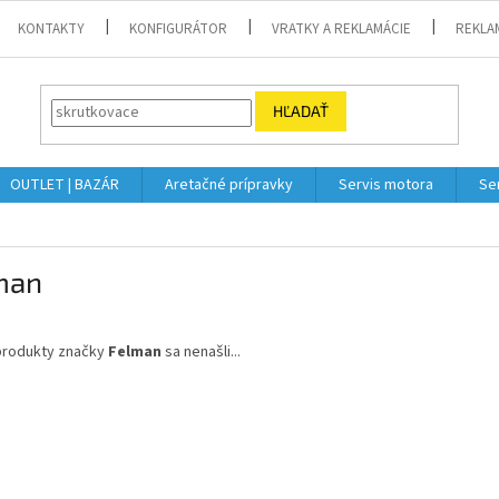
KONTAKTY
KONFIGURÁTOR
VRATKY A REKLAMÁCIE
REKLA
HĽADAŤ
OUTLET | BAZÁR
Aretačné prípravky
Servis motora
Se
man
produkty značky
Felman
sa nenašli...