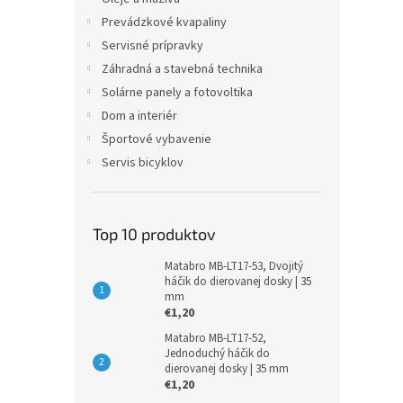
Prevádzkové kvapaliny
Servisné prípravky
Záhradná a stavebná technika
Solárne panely a fotovoltika
Dom a interiér
Športové vybavenie
Servis bicyklov
Top 10 produktov
Matabro MB-LT17-53, Dvojitý
háčik do dierovanej dosky | 35
mm
€1,20
Matabro MB-LT17-52,
Jednoduchý háčik do
dierovanej dosky | 35 mm
€1,20