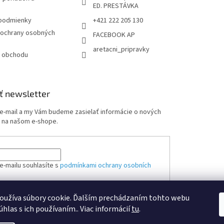
ED. PRESTÁVKA
podmienky
+421 222 205 130
ochrany osobných
FACEBOOK AP
aretacni_pripravky
 obchodu
ť newsletter
 e-mail a my Vám budeme zasielať informácie o nových
 na našom e-shope.
e-mailu souhlasíte s
podmínkami ochrany osobních
oužíva súbory cookie. Ďalším prechádzaním tohto webu
ÁSIŤ SA
úhlas s ich používaním.. Viac informácií
tu
.