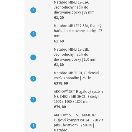
Matabro MB-LT17-52A,
Jednoduchý háčik do
dierovanej dosky | 87 mm
€1,20
Matabro MB-LT17-53A, Dvojitý
háčik do dierovanej dosky | 87
mm
€1,60
Matabro MB-LT17-52B,
Jednoduchý háčik do
dierovanej dosky | 150 mm
€1,60
Matabro MB-TC01, Dielenský
vozík s náradím | 259 ks
€378,60
AKCIOVÝ SET Regálový systém
MB-SH02 a MB-SH03 | 3 diely |
1600 x 1600 x 1800 mm
€79,80
AKCIOVÝ SET SETMB-K102,
Olejový kompresor 24 l, 230 V s
príslušenstvom | 2 500 W |
Matabro