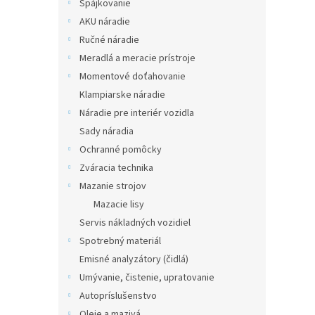
Spájkovanie
AKU náradie
Ručné náradie
Meradlá a meracie prístroje
Momentové doťahovanie
Klampiarske náradie
Náradie pre interiér vozidla
Sady náradia
Ochranné pomôcky
Zváracia technika
Mazanie strojov
Mazacie lisy
Servis nákladných vozidiel
Spotrebný materiál
Emisné analyzátory (čidlá)
Umývanie, čistenie, upratovanie
Autopríslušenstvo
Oleje a mazivá