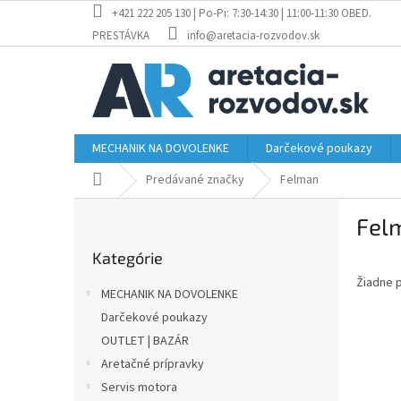
Prejsť
+421 222 205 130 | Po-Pi: 7:30-14:30 | 11:00-11:30 OBED.
na
PRESTÁVKA
info@aretacia-rozvodov.sk
obsah
MECHANIK NA DOVOLENKE
Darčekové poukazy
Domov
Predávané značky
Felman
B
Fel
o
Preskočiť
č
Kategórie
kategórie
n
Žiadne 
ý
MECHANIK NA DOVOLENKE
p
Darčekové poukazy
a
OUTLET | BAZÁR
n
e
Aretačné prípravky
l
Servis motora