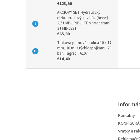
€123,50
AKCIOVÝ SET Hydraulický
nízkoprofilový zdvihák (hever)
2,5 t MB-LPJB-LITE s podperami
3 t MB-JS3T
€65,80
Tlaková gumová hadica 10 x 17
mm, 10 m, s rýchlospojkami, 20
bar, Tagred TA107
€14,40
Z
á
p
ä
t
Informác
i
e
Kontakty
KONFIGUR
Vratky a re
Reklamačný