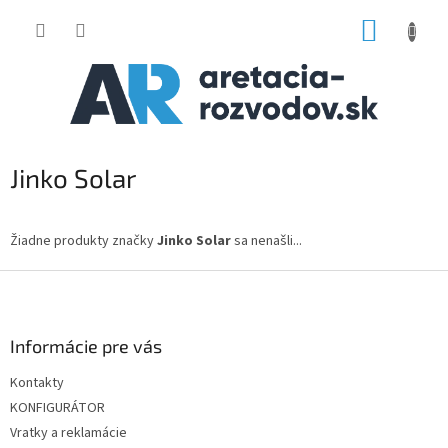
Prejsť
NÁKUP
na
obsah
KOŠÍK
Jinko Solar
Žiadne produkty značky
Jinko Solar
sa nenašli...
Z
á
p
ä
Informácie pre vás
t
Kontakty
i
KONFIGURÁTOR
e
Vratky a reklamácie