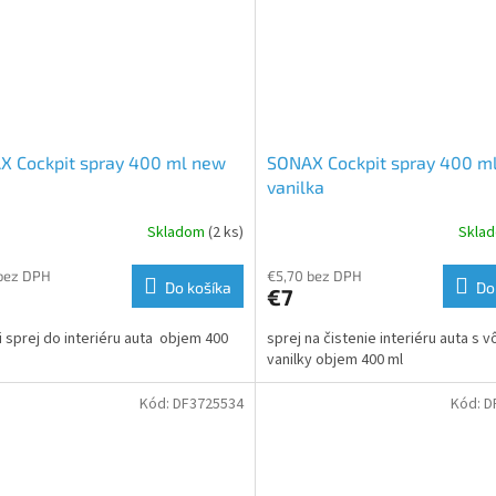
X Cockpit spray 400 ml new
SONAX Cockpit spray 400 m
vanilka
Skladom
(2 ks)
Skla
bez DPH
€5,70 bez DPH
Do košíka
Do
€7
ci sprej do interiéru auta objem 400
sprej na čistenie interiéru auta s 
vanilky objem 400 ml
Kód:
DF3725534
Kód:
D