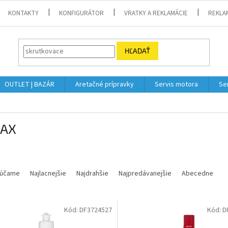
KONTAKTY
KONFIGURÁTOR
VRATKY A REKLAMÁCIE
REKLA
HĽADAŤ
OUTLET | BAZÁR
Aretačné prípravky
Servis motora
Se
AX
účame
Najlacnejšie
Najdrahšie
Najpredávanejšie
Abecedne
Kód:
DF3724527
Kód:
D