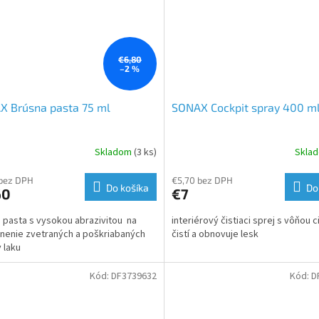
€6,80
–2 %
X Brúsna pasta 75 ml
SONAX Cockpit spray 400 ml
Skladom
(3 ks)
Skla
 bez DPH
€5,70 bez DPH
Do košíka
Do
60
€7
 pasta s vysokou abrazivitou na
interiérový čistiaci sprej s vôňou c
nenie zvetraných a poškriabaných
čistí a obnovuje lesk
v laku
Kód:
DF3739632
Kód:
D