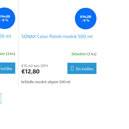
€14,20
€14,20
–9 %
–9 %
500 ml
SONAX Color Polish modrá 500 ml
dom
(3 ks)
Skladom
(3 ks)
€10,40 bez DPH
 košíka
Do košíka
€12,80
leštidlo modré objem 500 ml