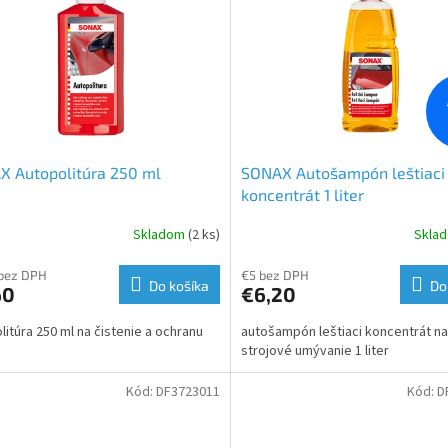
X Autopolitúra 250 ml
SONAX Autošampón leštiaci
koncentrát 1 liter
Skladom
(2 ks)
Skla
 bez DPH
€5 bez DPH
Do košíka
Do
60
€6,20
litúra 250 ml na čistenie a ochranu
autošampón leštiaci koncentrát na
strojové umývanie 1 liter
Kód:
DF3723011
Kód:
D