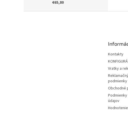
€65,80
Z
á
p
ä
t
Informác
i
e
Kontakty
KONFIGUR
Vratky a re
Reklamačný
podmienky
Obchodné 
Podmienky 
údajov
Hodnotenie