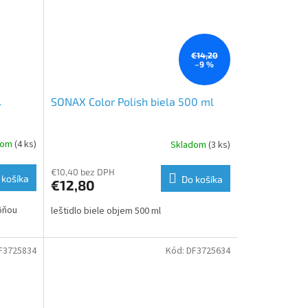
€14,20
–9 %
l
SONAX Color Polish biela 500 ml
dom
(4 ks)
Skladom
(3 ks)
€10,40 bez DPH
 košíka
Do košíka
€12,80
vôňou
leštidlo biele objem 500 ml
F3725834
Kód:
DF3725634