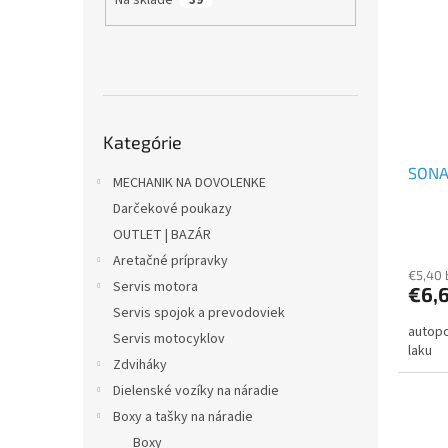
p
e
i
p
s
r
p
o
r
d
o
u
Preskočiť
d
k
Kategórie
kategórie
u
t
SONA
k
o
MECHANIK NA DOVOLENKE
t
v
Darčekové poukazy
o
OUTLET | BAZÁR
v
Aretačné prípravky
€5,40
Servis motora
€6,
Servis spojok a prevodoviek
autopo
Servis motocyklov
laku
Zdviháky
Dielenské vozíky na náradie
Boxy a tašky na náradie
Boxy