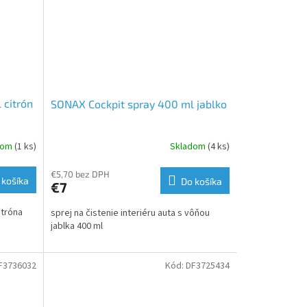
 citrón
SONAX Cockpit spray 400 ml jablko
dom
(1 ks)
Skladom
(4 ks)
€5,70 bez DPH
 košíka
Do košíka
€7
itróna
sprej na čistenie interiéru auta s vôňou
jablka 400 ml
F3736032
Kód:
DF3725434