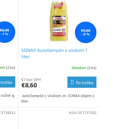
€6,30
€9,20
–1 %
–6 %
SONAX Autošampón s voskom 1
liter
dom
(2 ks)
Skladom
(2 ks)
€7 bez DPH
 košíka
Do košíka
€8,60
 ručné aj
autošampón s voskom zn. SONAX objem 1
liter
F3736532
Kód:
DF3737032