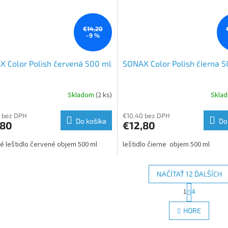
€14,20
–9 %
 Color Polish červená 500 ml
SONAX Color Polish čierna 
Skladom
(2 ks)
Skla
 bez DPH
€10,40 bez DPH
Do košíka
Do
,80
€12,80
é leštidlo červené objem 500 ml
leštidlo čierne objem 500 ml
NAČÍTAŤ 12 ĎALŠÍCH
S
1
4
O
t
r
v
HORE
á
l
n
á