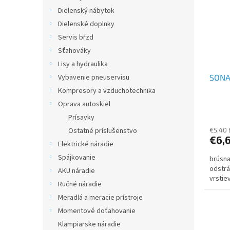
Dielenský nábytok
Dielenské doplnky
Servis bŕzd
Sťahováky
Lisy a hydraulika
SONA
Vybavenie pneuservisu
Kompresory a vzduchotechnika
Oprava autoskiel
Prísavky
€5,40
Ostatné príslušenstvo
€6,
Elektrické náradie
Spájkovanie
brúsna
odstrá
AKU náradie
vrstie
Ručné náradie
Meradlá a meracie prístroje
Momentové doťahovanie
Klampiarske náradie