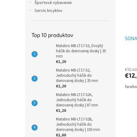
Športové vybavenie
Servis bicyklov
Top 10 produktov
SONAX
Matabro MB-LT17-53, Dvojitý
háčik do dierovanej dosky | 35
mm
€1,20
€10,40
Matabro MB-LT17-52,
€12
Jednoduchý háčik do
dierovanej dosky | 35 mm
€1,20
farebn
Matabro MB-LT17-52A,
Jednoduchý háčik do
dierovanej dosky | 87 mm
€1,20
Matabro MB-LT17-52B,
Jednoduchý háčik do
dierovanej dosky | 150 mm
€1,60