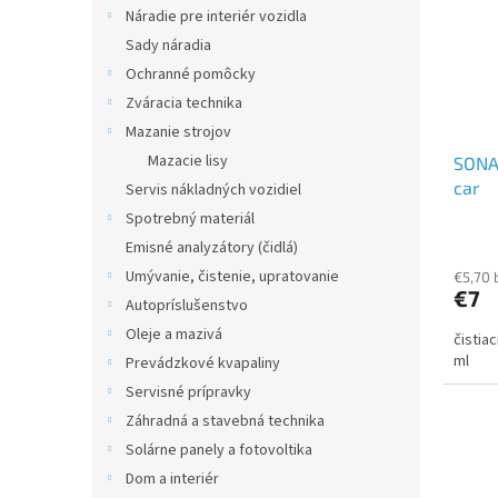
Náradie pre interiér vozidla
Sady náradia
Ochranné pomôcky
Zváracia technika
Mazanie strojov
Mazacie lisy
SONA
car
Servis nákladných vozidiel
Spotrebný materiál
Emisné analyzátory (čidlá)
Umývanie, čistenie, upratovanie
€5,70 
€7
Autopríslušenstvo
Oleje a mazivá
čistia
ml
Prevádzkové kvapaliny
Servisné prípravky
Záhradná a stavebná technika
Solárne panely a fotovoltika
Dom a interiér