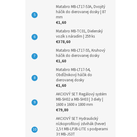
Matabro MB-LT17-53A, Dvojitý
háčik do dierovanej dosky | 87
mm
€1,60
Matabro MB-TC01, Dielenský
vozík s náradím | 259 ks
€378,60
Matabro MB-LT17-55, Kruhový
háčik do dierovanej dosky
€1,60
Matabro MB-LT17-54,
Obdĺžnikový háčik do
dierovanej dosky
€1,60
AKCIOVÝ SET Regálový systém
MB-SH02 a MB-SH03 | 3 diely |
1600 x 1600 x 1800 mm
€79,80
AKCIOVÝ SET Hydraulický
nízkoprofilový zdvihák (hever)
2,5 t MB-LPJB-LITE s podperami
3 t MB-JS3T