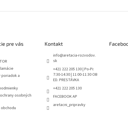
ie pre vás
Kontakt
Facebo
info
@
aretacia-rozvodov.
sk
ÁTOR
klamácie
+421 222 205 130 | Po-Pi:
7:30-14:30 | 11:00-11:30 OB
 poriadok a
ED. PRESTÁVKA
podmienky
+421 222 205 130
ochrany osobných
FACEBOOK AP
aretacni_pripravky
 obchodu