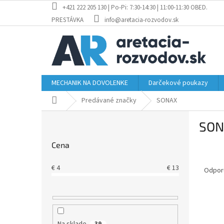
Prejsť
+421 222 205 130 | Po-Pi: 7:30-14:30 | 11:00-11:30 OBED.
na
PRESTÁVKA
info@aretacia-rozvodov.sk
obsah
MECHANIK NA DOVOLENKE
Darčekové poukazy
Domov
Predávané značky
SONAX
B
SON
o
č
Cena
n
R
ý
€
4
€
13
a
p
Odpor
d
a
e
n
V
n
e
ý
i
l
Na sklade
39