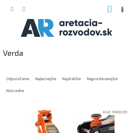
Prejsť
NÁKUP
na
obsah
KOŠÍK
Verda
R
a
Odporúčame
Najlacnejšie
Najdrahšie
Najpredávanejšie
d
e
Abecedne
n
i
V
e
Kód:
SN88109
ý
p
p
r
i
o