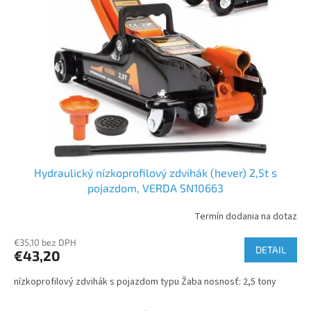
s
d
p
u
r
k
o
t
d
o
u
v
k
t
o
v
Hydraulický nízkoprofilový zdvihák (hever) 2,5t s
pojazdom, VERDA SN10663
Termín dodania na dotaz
€35,10 bez DPH
DETAIL
€43,20
nízkoprofilový zdvihák s pojazdom typu Žaba nosnosť: 2,5 tony