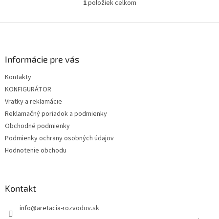
1
položiek celkom
O
v
l
Z
á
á
d
p
a
ä
Informácie pre vás
c
t
i
Kontakty
i
e
KONFIGURÁTOR
p
e
r
Vratky a reklamácie
v
Reklamačný poriadok a podmienky
k
Obchodné podmienky
y
v
Podmienky ochrany osobných údajov
ý
Hodnotenie obchodu
p
i
s
u
Kontakt
info
@
aretacia-rozvodov.sk