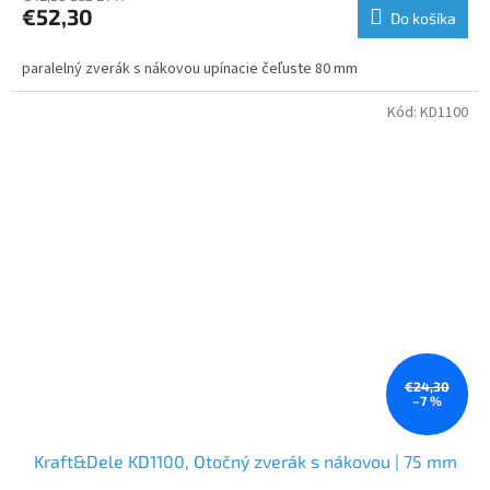
€52,30
Do košíka
paralelný zverák s nákovou upínacie čeľuste 80 mm
Kód:
KD1100
€24,30
–7 %
Kraft&Dele KD1100, Otočný zverák s nákovou | 75 mm