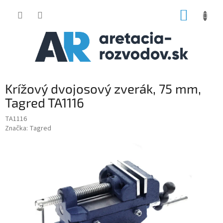
Prejsť
NÁKUP
na
obsah
KOŠÍK
Krížový dvojosový zverák, 75 mm,
Tagred TA1116
TA1116
Značka:
Tagred