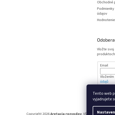
Obchodné 
Podmienky 
údajov
Hodnotenie
Odobera
Vložte svoj
produktoch
Email
Vložením 
údajů
Tento web p
PRIHL
vyjadrujete s
Nastaven
Copyright 2026
Aretacia rozvodov
. Všetky práva vyhrad