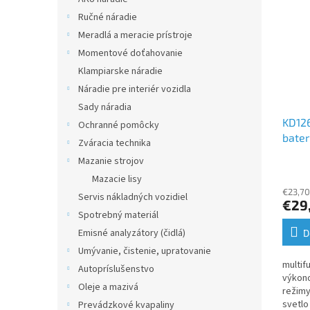
Ručné náradie
Meradlá a meracie prístroje
Momentové doťahovanie
Klampiarske náradie
Náradie pre interiér vozidla
Sady náradia
KD126
Ochranné pomôcky
bater
Zváracia technika
Mazanie strojov
Mazacie lisy
€23,70
Servis nákladných vozidiel
€29
Spotrebný materiál
Emisné analyzátory (čidlá)
D
Umývanie, čistenie, upratovanie
multif
Autopríslušenstvo
výkon
Oleje a mazivá
režimy
svetlo
Prevádzkové kvapaliny