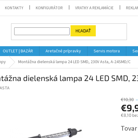
KONTAKTY
KONFIGURÁTOR
VRATKY A REKLAMÁCIE
REKLA
HĽADAŤ
OUTLET | BAZÁR
Aretačné prípravky
Servis motora
Se
ampy
Montážna dielenská lampa 24 LED SMD, 230V Asta, A-24SMD/C
tážna dielenská lampa 24 LED SMD, 
ASTA
€10,30
–
€9,
€8,10 be
Jednotk
Tovar
cena: