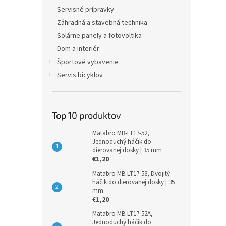
dlhou 
Servisné prípravky
magnet
Záhradná a stavebná technika
Solárne panely a fotovoltika
Dom a interiér
Športové vybavenie
Servis bicyklov
Top 10 produktov
Matabro MB-LT17-52,
Jednoduchý háčik do
dierovanej dosky | 35 mm
€1,20
Matabro MB-LT17-53, Dvojitý
háčik do dierovanej dosky | 35
mm
€1,20
Matabro MB-LT17-52A,
Jednoduchý háčik do