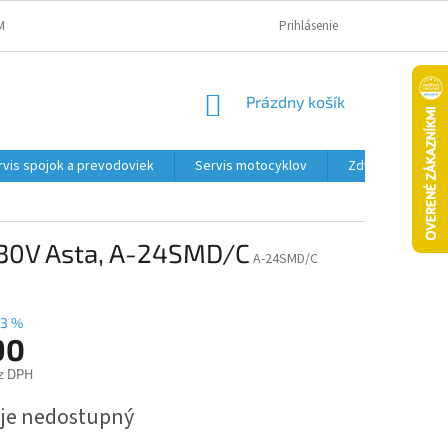
MAČNÝ PORIADOK A PODMIENKY
OBCHODNÉ PODMIENKY
Prihlásenie
PODMIENK
NÁKUPNÝ
Prázdny košík
KOŠÍK
rvis spojok a prevodoviek
Servis motocyklov
Zdviháky
230V Asta, A-24SMD/C
A-24SMD/C
3 %
90
z DPH
ová
 je nedostupný