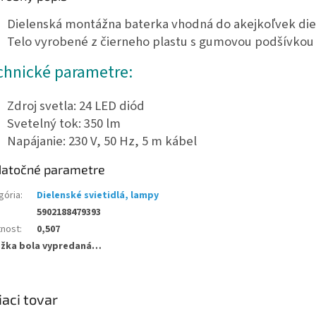
Dielenská montážna baterka vhodná do akejkoľvek die
Telo vyrobené z čierneho plastu s gumovou podšívko
chnické parametre:
Zdroj svetla: 24 LED diód
Svetelný tok: 350 lm
Napájanie: 230 V, 50 Hz, 5 m kábel
atočné parametre
gória
:
Dielenské svietidlá, lampy
5902188479393
nost
:
0,507
ožka bola vypredaná…
iaci tovar