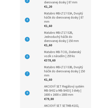
dierovanej dosky | 87 mm
€1,20
Matabro MB-LT17-53A, Dvojitý
háčik do dierovanej dosky | 87
mm
€1,60
Matabro MB-LT17-52B,
Jednoduchý háčik do
dierovanej dosky | 150 mm
€1,60
Matabro MB-TC01, Dielenský
vozík s náradím | 259 ks
€378,60
Matabro MB-LT17-53B, Dvojitý
háčik do dierovanej dosky | 150
mm
€1,60
AKCIOVÝ SET Regálový systém
MB-SH02 a MB-SH03 | 3 diely |
1600 x 1600 x 1800 mm
€79,80
AKCIOVÝ SET SETMB-K102,