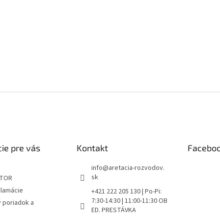
ie pre vás
Kontakt
Facebo
info
@
aretacia-rozvodov.
sk
ÁTOR
klamácie
+421 222 205 130 | Po-Pi:
7:30-14:30 | 11:00-11:30 OB
 poriadok a
ED. PRESTÁVKA