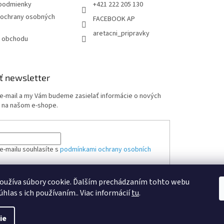
podmienky
+421 222 205 130
ochrany osobných
FACEBOOK AP
aretacni_pripravky
 obchodu
ť newsletter
 e-mail a my Vám budeme zasielať informácie o nových
 na našom e-shope.
e-mailu souhlasíte s
podmínkami ochrany osobních
oužíva súbory cookie. Ďalším prechádzaním tohto webu
ÁSIŤ SA
úhlas s ich používaním.. Viac informácií
tu
.
ie
ené.