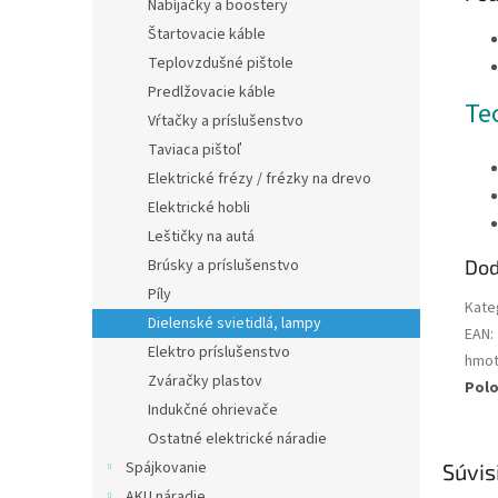
Nabíjačky a boostery
Štartovacie káble
Teplovzdušné pištole
Predlžovacie káble
Te
Vŕtačky a príslušenstvo
Taviaca pištoľ
Elektrické frézy / frézky na drevo
Elektrické hobli
Leštičky na autá
Dod
Brúsky a príslušenstvo
Píly
Kate
Dielenské svietidlá, lampy
EAN
:
Elektro príslušenstvo
hmot
Zváračky plastov
Pol
Indukčné ohrievače
Ostatné elektrické náradie
Spájkovanie
Súvis
AKU náradie