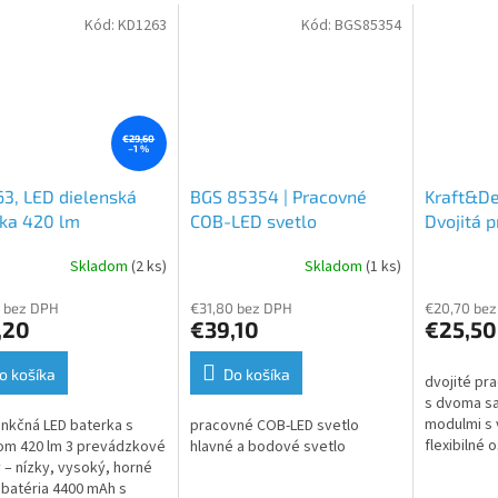
Kód:
KD1263
Kód:
BGS85354
€29,60
–1 %
3, LED dielenská
BGS 85354 | Pracovné
Kraft&De
ka 420 lm
COB-LED svetlo
Dvojitá 
baterka 
Skladom
(2 ks)
Skladom
(1 ks)
6500 K, 
držiak
 bez DPH
€31,80 bez DPH
€20,70 be
,20
€39,10
€25,50
o košíka
Do košíka
dvojité pra
s dvoma s
modulmi s
unkčná LED baterka s
pracovné COB-LED svetlo
flexibilné
om 420 lm 3 prevádzkové
hlavné a bodové svetlo
používani
 – nízky, vysoký, horné
samostatn
 batéria 4400 mAh s