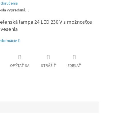
 doručenia
bola vypredaná…
ielenská lampa 24 LED 230 V s možnosťou
avesenia
informácie
OPÝTAŤ SA
STRÁŽIŤ
ZDIEĽAŤ