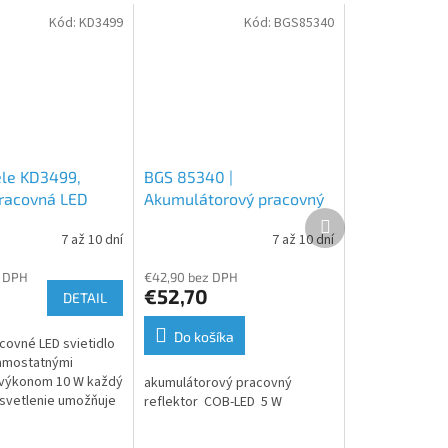
Kód:
KD3499
Kód:
BGS85340
le KD3499,
BGS 85340 |
pracovná LED
Akumulátorový pracovný
Ďalší
s USB-C, 1000 lm,
reflektor | COB-LED | 5 W
produkt
7 až 10 dní
7 až 10 dní
magnetický
z DPH
€42,90 bez DPH
€52,70
DETAIL
Do košíka
covné LED svietidlo
amostatnými
 výkonom 10 W každý
akumulátorový pracovný
 osvetlenie umožňuje
reflektor COB-LED 5 W
e modulov
e alebo spojených