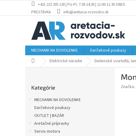
Prejsť
+421 222 205 130 | Po-Pi: 7:30-14:30 | 11:00-11:30 OBED.
na
PRESTÁVKA
info@aretacia-rozvodov.sk
obsah
MECHANIK NA DOVOLENKE
Darčekové poukazy
Domov
Elektrické náradie
Dielenské svietidlá, l
B
Mon
o
Preskočiť
č
Značka:
Kategórie
kategórie
n
ý
MECHANIK NA DOVOLENKE
p
Darčekové poukazy
a
OUTLET | BAZÁR
n
e
Aretačné prípravky
l
Servis motora