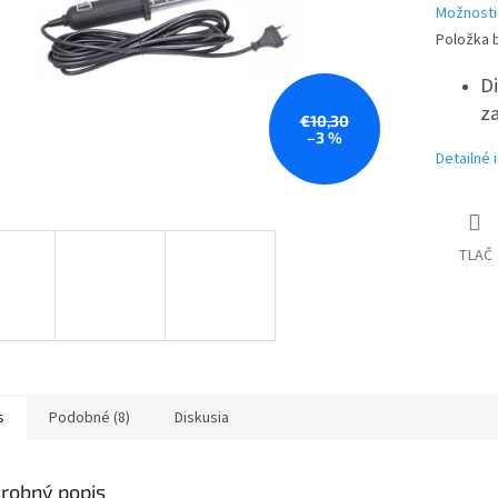
Možnosti
Položka 
D
z
€10,30
–3 %
Detailné 
TLAČ
s
Podobné (8)
Diskusia
robný popis