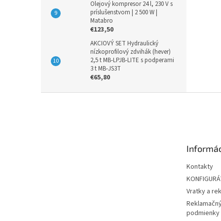
Olejový kompresor 24 l, 230 V s
príslušenstvom | 2 500 W |
Matabro
€123,50
AKCIOVÝ SET Hydraulický
nízkoprofilový zdvihák (hever)
2,5 t MB-LPJB-LITE s podperami
3 t MB-JS3T
€65,80
Z
á
p
ä
t
Informác
i
e
Kontakty
KONFIGUR
Vratky a re
Reklamačný
podmienky