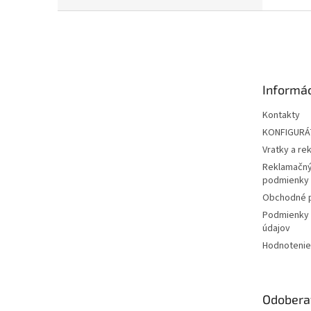
Z
á
p
ä
t
Informác
i
e
Kontakty
KONFIGUR
Vratky a re
Reklamačný
podmienky
Obchodné 
Podmienky 
údajov
Hodnotenie
Odobera