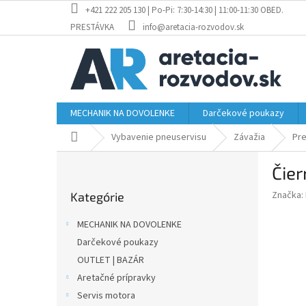
Prejsť
+421 222 205 130 | Po-Pi: 7:30-14:30 | 11:00-11:30 OBED.
na
PRESTÁVKA
info@aretacia-rozvodov.sk
obsah
MECHANIK NA DOVOLENKE
Darčekové poukazy
Domov
Vybavenie pneuservisu
Závažia
Pre
B
Čier
o
Preskočiť
č
Značka:
Kategórie
kategórie
n
ý
MECHANIK NA DOVOLENKE
p
Darčekové poukazy
a
OUTLET | BAZÁR
n
e
Aretačné prípravky
l
Servis motora