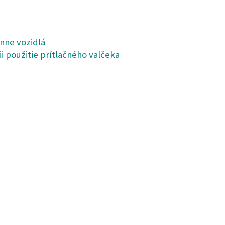
nne vozidlá
i použitie prítlačného valčeka