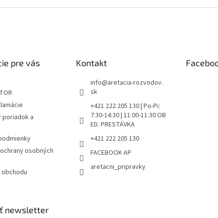
ie pre vás
Kontakt
Facebo
info
@
aretacia-rozvodov.
sk
ÁTOR
klamácie
+421 222 205 130 | Po-Pi:
7:30-14:30 | 11:00-11:30 OB
 poriadok a
ED. PRESTÁVKA
podmienky
+421 222 205 130
ochrany osobných
FACEBOOK AP
aretacni_pripravky
 obchodu
ť newsletter