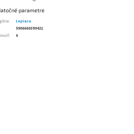
atočné parametre
gória
:
Lepiaca
5906660399421
nosť
:
6