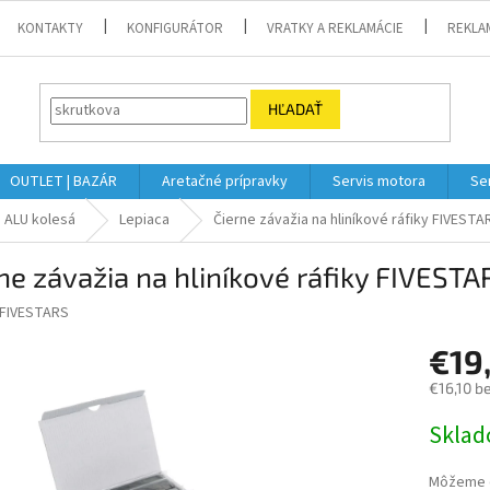
KONTAKTY
KONFIGURÁTOR
VRATKY A REKLAMÁCIE
REKLA
HĽADAŤ
OUTLET | BAZÁR
Aretačné prípravky
Servis motora
Se
 ALU kolesá
Lepiaca
Čierne závažia na hliníkové ráfiky FIVESTA
ne závažia na hliníkové ráfiky FIVESTA
FIVESTARS
€19
€16,10 b
Jednotk
Skla
cena:
Môžeme d