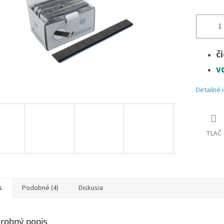
či
v
Detailné 
TLAČ
s
Podobné (4)
Diskusia
robný popis