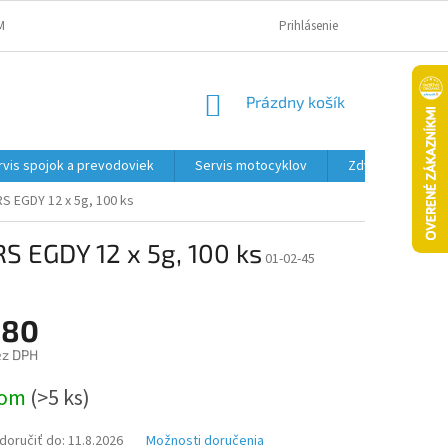
MAČNÝ PORIADOK A PODMIENKY
OBCHODNÉ PODMIENKY
Prihlásenie
PODMIENK
NÁKUPNÝ
Prázdny košík
KOŠÍK
rvis spojok a prevodoviek
Servis motocyklov
Zdviháky
RS EGDY 12 x 5g, 100 ks
RS EGDY 12 x 5g, 100 ks
01-02-45
,80
ez DPH
ová
dom
(>5 ks)
oručiť do:
11.8.2026
Možnosti doručenia