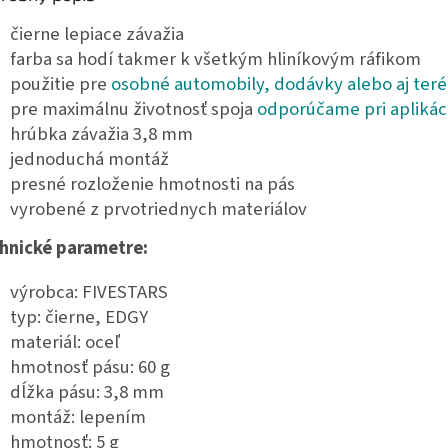
čierne lepiace závažia
farba sa hodí takmer k všetkým hliníkovým ráfikom
použitie pre
osobné automobily, dodávky alebo aj teré
pre maximálnu životnosť spoja
odporúčame pri aplikáci
hrúbka závažia 3,8 mm
jednoduchá montáž
presné rozloženie hmotnosti na pás
vyrobené z prvotriednych materiálov
hnické parametre:
výrobca: FIVESTARS
typ: čierne, EDGY
materiál: oceľ
hmotnosť pásu: 60 g
dĺžka pásu: 3,8 mm
montáž: lepením
hmotnosť: 5 g