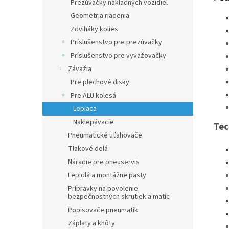
Prezúvačky nákladných vozidiel
Geometria riadenia
Zdviháky kolies
Príslušenstvo pre prezúvačky
Príslušenstvo pre vyvažovačky
Závažia
Pre plechové disky
Pre ALU kolesá
Lepiaca
Naklepávacie
Tec
Pneumatické uťahovače
Tlakové delá
Náradie pre pneuservis
Lepidlá a montážne pasty
Prípravky na povolenie
bezpečnostných skrutiek a matíc
Popisovače pneumatík
Záplaty a knôty