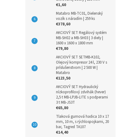
€1,60
Matabro MB-TC01, Dielenský
vozík s náradím | 259 ks
€378,60
AKCIOVÝ SET Regálový systém
MB-SH02 a MB-SH03 | 3 diely |
1600 x 1600 x 1800 mm
€79,80
AKCIOVÝ SET SETMB-K102,
Olejový kompresor 24 l, 230 V s
príslušenstvom | 2 500 W |
Matabro
€123,50
AKCIOVÝ SET Hydraulický
nízkoprofilový zdvihák (hever)
2,5 t MB-LPJB-LITE s podperami
3 t MB-JS3T
€65,80
Tlaková gumová hadica 10 x 17
mm, 10 m, s rýchlospojkami, 20
bar, Tagred TA107
€14,40