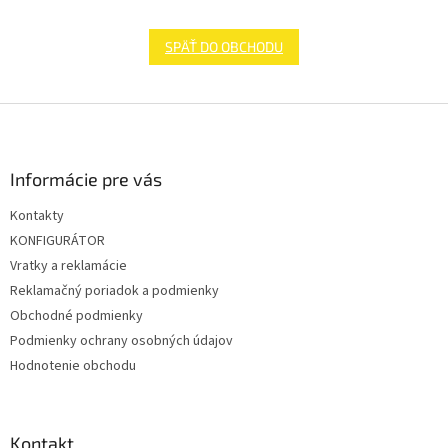
SPÄŤ DO OBCHODU
Z
á
p
ä
Informácie pre vás
t
Kontakty
i
KONFIGURÁTOR
e
Vratky a reklamácie
Reklamačný poriadok a podmienky
Obchodné podmienky
Podmienky ochrany osobných údajov
Hodnotenie obchodu
Kontakt