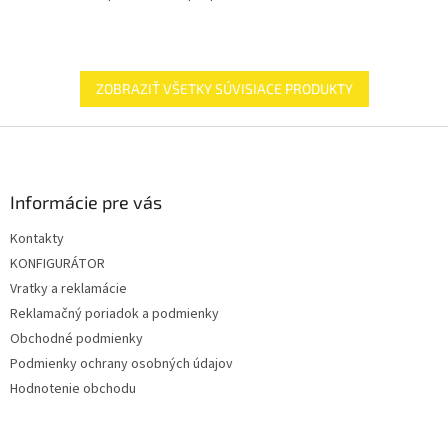
ZOBRAZIŤ VŠETKY SÚVISIACE PRODUKTY
Z
á
p
ä
Informácie pre vás
t
Kontakty
i
KONFIGURÁTOR
e
Vratky a reklamácie
Reklamačný poriadok a podmienky
Obchodné podmienky
Podmienky ochrany osobných údajov
Hodnotenie obchodu