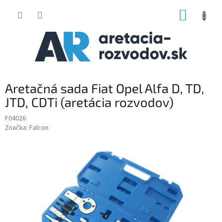
Prejsť
NÁKUP
na
obsah
KOŠÍK
Aretačná sada Fiat Opel Alfa D, TD,
JTD, CDTi (aretácia rozvodov)
F04026
Značka:
Falcon