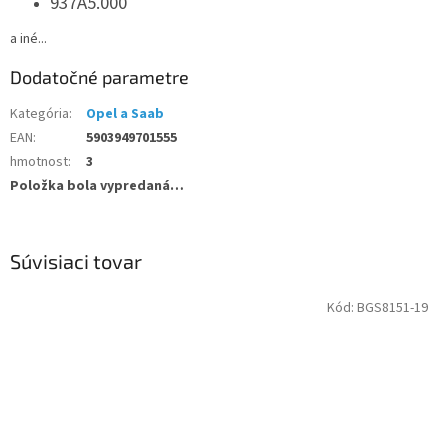
937A5.000
a iné...
Dodatočné parametre
Kategória
:
Opel a Saab
EAN
:
5903949701555
hmotnost
:
3
Položka bola vypredaná…
Súvisiaci tovar
Kód:
BGS8151-19