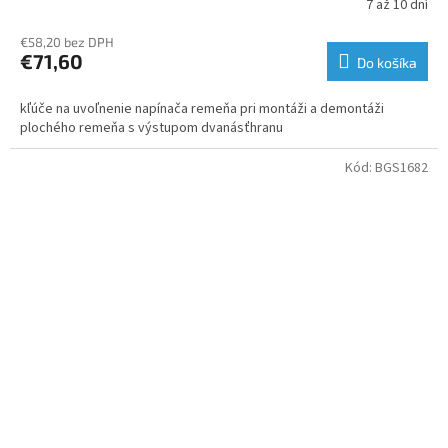
7 až 10 dní
€58,20 bez DPH
€71,60
Do košíka
kľúče na uvoľnenie napínača remeňa pri montáži a demontáži
plochého remeňa s výstupom dvanásťhranu
Kód:
BGS1682