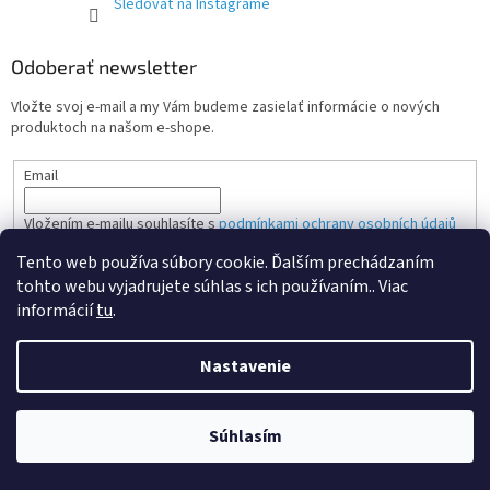
Sledovať na Instagrame
Odoberať newsletter
Vložte svoj e-mail a my Vám budeme zasielať informácie o nových
produktoch na našom e-shope.
Email
Vložením e-mailu souhlasíte s
podmínkami ochrany osobních údajů
Tento web používa súbory cookie. Ďalším prechádzaním
PRIHLÁSIŤ SA
tohto webu vyjadrujete súhlas s ich používaním.. Viac
informácií
tu
.
Nastavenie
Vytvoril Shoptet Premium
Súhlasím
Copyright 2026
Aretacia rozvodov
. Všetky práva vyhradené.