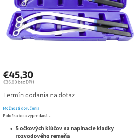
€45,30
€36,80 bez DPH
Jednotková
Termín dodania na dotaz
cena:
Možnosti doručenia
Položka bola vypredaná…
5 očkových kľúčov na napínacie kladky
rozvodového remeňa