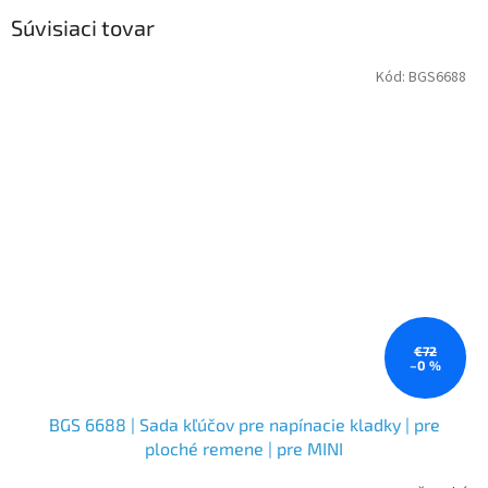
Súvisiaci tovar
Kód:
BGS6688
€72
–0 %
BGS 6688 | Sada kľúčov pre napínacie kladky | pre
ploché remene | pre MINI