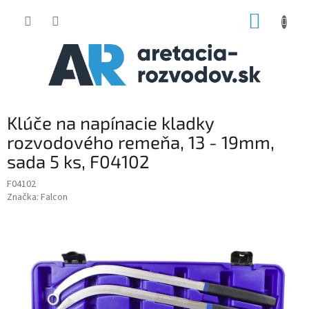
Prejsť
NÁKUP
na
obsah
KOŠÍK
Klúče na napínacie kladky
rozvodového remeňa, 13 - 19mm,
sada 5 ks, F04102
F04102
Značka:
Falcon