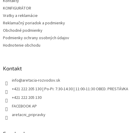
Kontakty
i
KONFIGURÁTOR
e
Vratky a reklamácie
Reklamačný poriadok a podmienky
Obchodné podmienky
Podmienky ochrany osobných údajov
Hodnotenie obchodu
Kontakt
info
@
aretacia-rozvodov.sk
+421 222 205 130 | Po-Pi: 7:30-14:30 | 11:00-11:30 OBED. PRESTÁVKA
+421 222 205 130
FACEBOOK AP
aretacni_pripravky