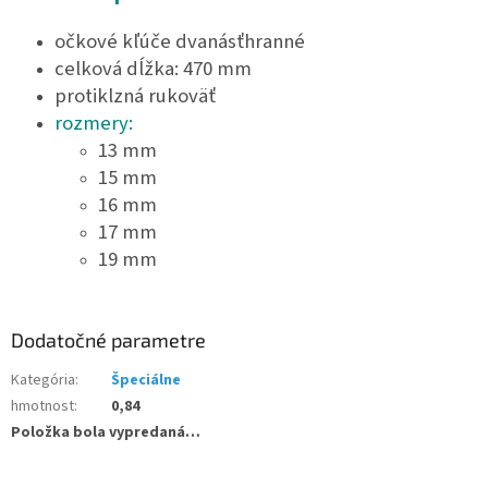
očkové kľúče dvanásťhranné
celková dĺžka: 470 mm
protiklzná rukoväť
rozmery:
13 mm
15 mm
16 mm
17 mm
19 mm
Dodatočné parametre
Kategória
:
Špeciálne
hmotnost
:
0,84
Položka bola vypredaná…