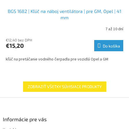
BGS 1682 | Kľúč na náboj ventilátora | pre GM, Opel | 41
mm
7 až 10 dní
€12,40 bez DPH
€15,20
Do košíka
kľúč na pretáčanie vodného čerpadla pre vozidlá Opel a GM
ZOBRAZIŤ VŠETKY SÚVISIACE PRODUKTY
Z
á
p
ä
Informácie pre vás
t