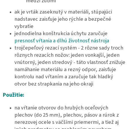
medzi zubmi
ak je vrták zaseknutý v materiáli, stúpajúci
nadstavec zaisťuje jeho rýchle a bezpečné
vybratie
jednodielna konštrukcia úchytu zaručuje
presnosť vŕtania a dlhú životnosť nástroja
trojčepeľový rezací systém - 2 rôzne sady troch
rôznych rezacích nožov: jeden vonkajší, jeden
vnútorný, jeden stredový - táto vlastnosť znižuje
namáhanie materiálu a rezný odpor, zaisťuje
kontrolu nad vŕtaním a zaručuje tak hladký
otvor bez strapkania na jeho okraji
Použitie:
na vŕtanie otvorov do hrubých oceľových
plechov (do 25 mm), plechov, pásov a rúrok z
nerezovej ocele s väčšími priemermi, a tiež aj