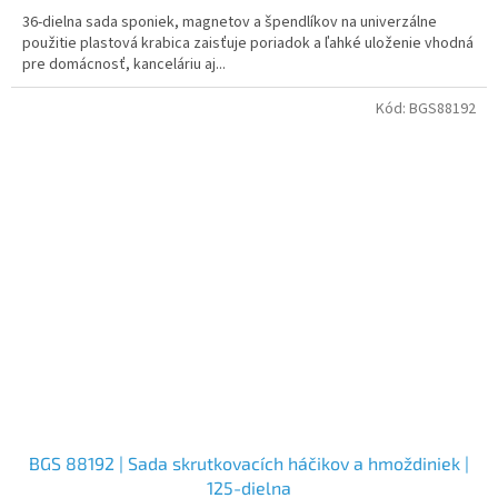
36-dielna sada sponiek, magnetov a špendlíkov na univerzálne
použitie plastová krabica zaisťuje poriadok a ľahké uloženie vhodná
pre domácnosť, kanceláriu aj...
Kód:
BGS88192
BGS 88192 | Sada skrutkovacích háčikov a hmoždiniek |
125-dielna