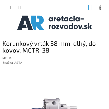
Prejsť
NÁKUP
na
obsah
KOŠÍK
Korunkový vrták 38 mm, dlhý, do
kovov, MCTR-38
MCTR-38
Značka:
ASTA