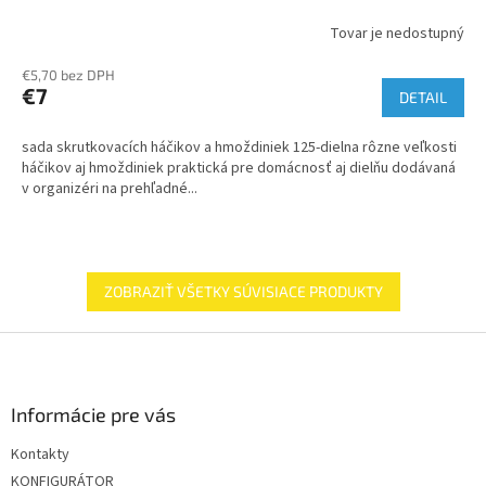
Tovar je nedostupný
€5,70 bez DPH
€7
DETAIL
sada skrutkovacích háčikov a hmoždiniek 125-dielna rôzne veľkosti
háčikov aj hmoždiniek praktická pre domácnosť aj dielňu dodávaná
v organizéri na prehľadné...
ZOBRAZIŤ VŠETKY SÚVISIACE PRODUKTY
Z
á
p
ä
Informácie pre vás
t
Kontakty
i
KONFIGURÁTOR
e