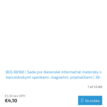
BGS 88160 | Sada pre dielenské informačné materiály s
kancelárskymi sponkami, magnetmi, pripínačkami | 36-
dielna
7 až 10 dní
€3,30 bez DPH
€4,10
Do košíka