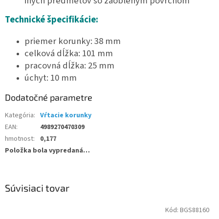
iných predmetov so zaobleným povrchom
Technické špecifikácie:
priemer korunky: 38 mm
celková dĺžka: 101 mm
pracovná dĺžka: 25 mm
úchyt: 10 mm
Dodatočné parametre
Kategória
:
Vŕtacie korunky
EAN
:
4989270470309
hmotnost
:
0,177
Položka bola vypredaná…
Súvisiaci tovar
Kód:
BGS88160