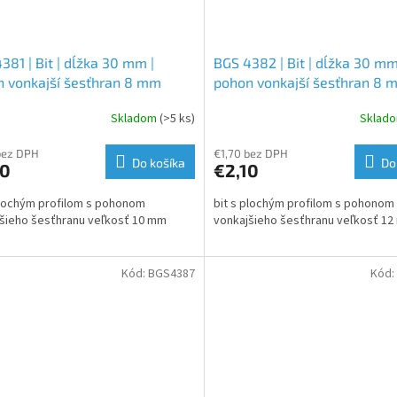
381 | Bit | dĺžka 30 mm |
BGS 4382 | Bit | dĺžka 30 mm
 vonkajší šesťhran 8 mm
pohon vonkajší šesťhran 8 
") | plochý 10 mm
(5/16") | plochý 12 mm
Skladom
(>5 ks)
Sklad
bez DPH
€1,70 bez DPH
Do košíka
Do
60
€2,10
plochým profilom s pohonom
bit s plochým profilom s pohonom
šieho šesťhranu veľkosť 10 mm
vonkajšieho šesťhranu veľkosť 1
Kód:
BGS4387
Kód: