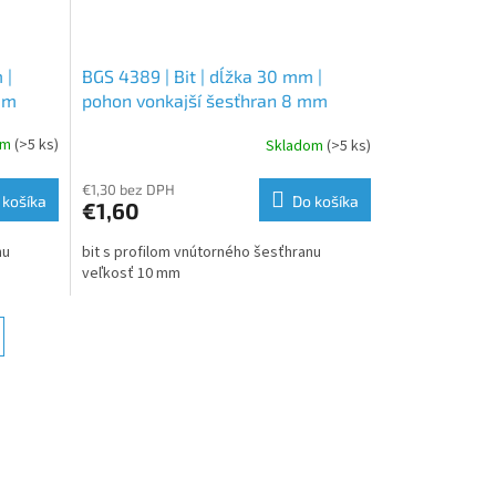
 |
BGS 4389 | Bit | dĺžka 30 mm |
mm
pohon vonkajší šesťhran 8 mm
 8 mm
(5/16") | vnútorný šesťhran 10 mm
om
(>5 ks)
Skladom
(>5 ks)
€1,30 bez DPH
 košíka
Do košíka
€1,60
nu
bit s profilom vnútorného šesťhranu
veľkosť 10 mm