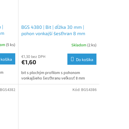
 |
BGS 4380 | Bit | dĺžka 30 mm |
mm
pohon vonkajší šesťhran 8 mm
(5/16") | plochý 8 mm
dom
(5 ks)
Skladom
(2 ks)
€1,30 bez DPH
 košíka
Do košíka
€1,60
rom
bit s plochým profilom s pohonom
vonkajšieho šesťhranu veľkosť 8 mm
BGS4382
Kód:
BGS4386