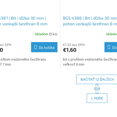
387 | Bit | dĺžka 30 mm |
BGS 4388 | Bit | dĺžka 30 mm
 vonkajší šesťhran 8 mm
pohon vonkajší šesťhran 8 
") | vnútorný šesťhran 7 mm
(5/16") | vnútorný šesťhran
Skladom
(5 ks)
Sklad
bez DPH
€1,30 bez DPH
Do košíka
Do
60
€1,60
profilom vnútorného šesťhranu
bit s profilom vnútorného šesťhra
sť 7 mm
veľkosť 8 mm
NAČÍTAŤ 12 ĎALŠÍCH
S
1
4
O
t
r
v
HORE
á
l
n
á
k
d
o
a