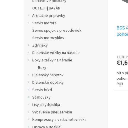
Darčekové poukazy
r
d
OUTLET | BAZÁR
o
u
d
Aretačné prípravky
k
u
t
Servis motora
BGS 4
k
o
Servis spojok a prevodoviek
pohon
t
v
Servis motocyklov
(5/16
o
Zdviháky
v
Dielenské vozíky na náradie
€1,30 
Boxy a tašky na náradie
€1,
Boxy
bit s 
Dielenský nábytok
pohono
Dielenské doplnky
PH3
Servis bŕzd
Sťahováky
Lisy a hydraulika
Vybavenie pneuservisu
Kompresory a vzduchotechnika
Oprava autoskiel