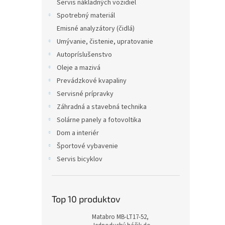
Servis nákladných vozidiel
Spotrebný materiál
Emisné analyzátory (čidlá)
Umývanie, čistenie, upratovanie
Autopríslušenstvo
Oleje a mazivá
Prevádzkové kvapaliny
Servisné prípravky
Záhradná a stavebná technika
Solárne panely a fotovoltika
Dom a interiér
Športové vybavenie
Servis bicyklov
Top 10 produktov
Matabro MB-LT17-52,