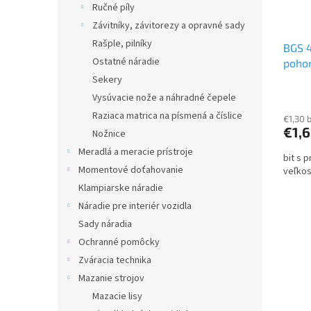
Ručné píly
Závitníky, závitorezy a opravné sady
Rašple, pilníky
BGS 4
Ostatné náradie
pohon
(5/16
Sekery
Vysúvacie nože a náhradné čepele
Raziaca matrica na písmená a číslice
€1,30 
€1,
Nožnice
Meradlá a meracie prístroje
bit s 
Momentové doťahovanie
veľko
Klampiarske náradie
Náradie pre interiér vozidla
Sady náradia
Ochranné pomôcky
Zváracia technika
Mazanie strojov
Mazacie lisy