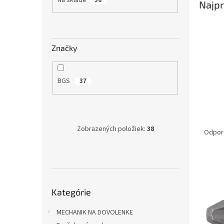
Najpr
Značky
BGS
37
R
Zobrazených položiek:
38
a
Odpor
d
e
V
n
ý
i
Preskočiť
p
e
Kategórie
kategórie
i
p
s
r
MECHANIK NA DOVOLENKE
p
o