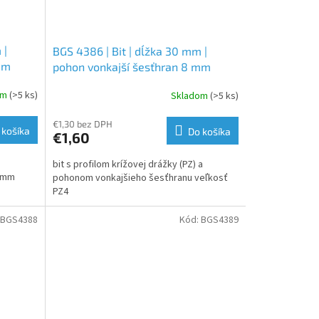
 |
BGS 4386 | Bit | dĺžka 30 mm |
mm
pohon vonkajší šesťhran 8 mm
(5/16") | krížový PZ4
om
(>5 ks)
Skladom
(>5 ks)
€1,30 bez DPH
 košíka
Do košíka
€1,60
bit s profilom krížovej drážky (PZ) a
2 mm
pohonom vonkajšieho šesťhranu veľkosť
PZ4
BGS4388
Kód:
BGS4389