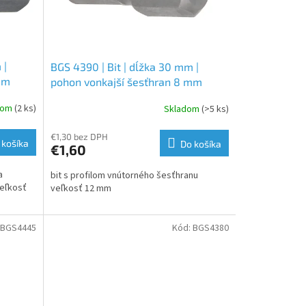
 |
BGS 4390 | Bit | dĺžka 30 mm |
mm
pohon vonkajší šesťhran 8 mm
(5/16") | vnútorný šesťhran 12 mm
dom
(2 ks)
Skladom
(>5 ks)
€1,30 bez DPH
 košíka
Do košíka
€1,60
a
bit s profilom vnútorného šesťhranu
eľkosť
veľkosť 12 mm
BGS4445
Kód:
BGS4380