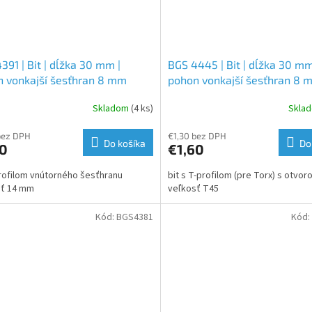
391 | Bit | dĺžka 30 mm |
BGS 4445 | Bit | dĺžka 30 mm
 vonkajší šesťhran 8 mm
pohon vonkajší šesťhran 8 
") | vnútorný šesťhran 14 mm
(5/16") | T-profil (pre Torx) s
Skladom
(4 ks)
Skla
otvorom T45
bez DPH
€1,30 bez DPH
Do košíka
Do
10
€1,60
profilom vnútorného šesťhranu
bit s T-profilom (pre Torx) s otvo
sť 14 mm
veľkosť T45
Kód:
BGS4381
Kód: