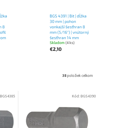
dĺžka
BGS 4391 | Bit | dĺžka
30 mm | pohon
n 8
vonkajší šesťhran 8
ofil
mm (5/16") | vnútorný
orom
šesťhran 14 mm
Skladom
(4 ks)
€2,10
38
položiek celkom
BGS4385
Kód:
BGS4390