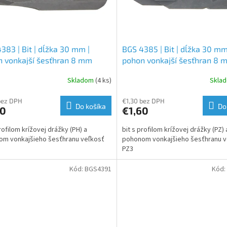
383 | Bit | dĺžka 30 mm |
BGS 4385 | Bit | dĺžka 30 mm
 vonkajší šesťhran 8 mm
pohon vonkajší šesťhran 8 
") | krížový PH3
(5/16") | krížový PZ3
Skladom
(4 ks)
Skla
bez DPH
€1,30 bez DPH
Do košíka
Do
60
€1,60
profilom krížovej drážky (PH) a
bit s profilom krížovej drážky (PZ) 
m vonkajšieho šesťhranu veľkosť
pohonom vonkajšieho šesťhranu v
PZ3
Kód:
BGS4391
Kód: