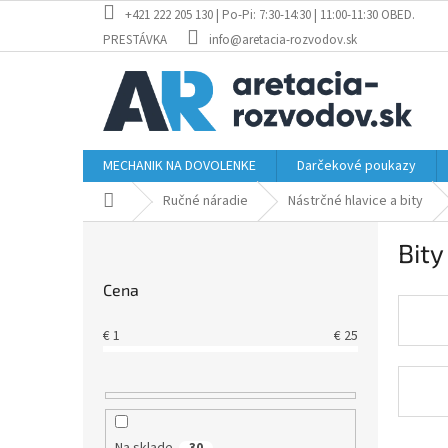
Prejsť
+421 222 205 130 | Po-Pi: 7:30-14:30 | 11:00-11:30 OBED.
na
PRESTÁVKA
info@aretacia-rozvodov.sk
obsah
MECHANIK NA DOVOLENKE
Darčekové poukazy
Domov
Ručné náradie
Nástrčné hlavice a bity
B
Bity
o
č
Cena
n
ý
€
1
€
25
p
a
n
e
l
Na sklade
30