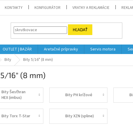
KONTAKTY
KONFIGURÁTOR
VRATKY A REKLAMÁCIE
REKLA
HĽADAŤ
OUTLET | BAZÁR
Aretačné prípravky
Servis motora
Se
Bity
Bity 5/16" (8 mm)
 5/16" (8 mm)
Bity Šesťhran
Bity PH krížové
B
HEX (imbus)
Bity Torx T-Star
Bity XZN (spline)