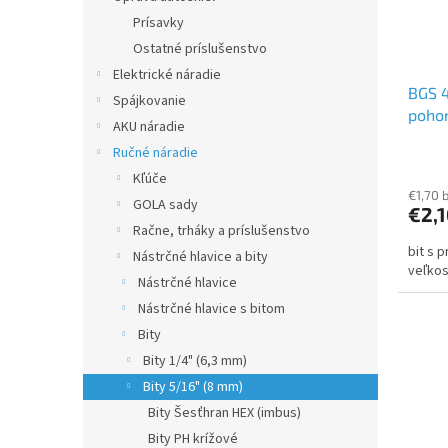
Prísavky
Ostatné príslušenstvo
Elektrické náradie
BGS 4
Spájkovanie
pohon
AKU náradie
(5/16
Ručné náradie
Kľúče
€1,70 
GOLA sady
€2,
Račne, trháky a príslušenstvo
bit s 
Nástrčné hlavice a bity
veľko
Nástrčné hlavice
Nástrčné hlavice s bitom
Bity
Bity 1/4" (6,3 mm)
Bity 5/16" (8 mm)
Bity Šesťhran HEX (imbus)
Bity PH krížové