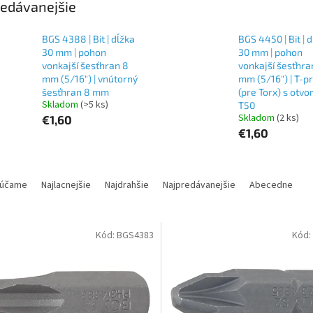
edávanejšie
BGS 4388 | Bit | dĺžka
BGS 4450 | Bit | 
30 mm | pohon
30 mm | pohon
vonkajší šesťhran 8
vonkajší šesťhra
mm (5/16") | vnútorný
mm (5/16") | T-pr
šesťhran 8 mm
(pre Torx) s otv
Skladom
(>5 ks)
T50
Skladom
(2 ks)
€1,60
€1,60
účame
Najlacnejšie
Najdrahšie
Najpredávanejšie
Abecedne
Kód:
BGS4383
Kód: