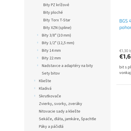
Bity PZ krížové
Bity ploché
Bity Torx T-Star
BGS 4
pohon
Bity XZN (spline)
(5/16
Bity 3/8" (10 mm)
Bity 1/2" (12,5 mm)
Bity 14 mm
€1,30 
€1,
Bity 22 mm
Nadstavce a adaptéry na bity
bit s 
vonkaj
Sety bitov
Kliešte
Kladivá
Skrutkovače
Zvierky, svorky, zveráky
Nitovacie sady a kliešte
Sekáče, dláta, jamkáre, špachtle
Páky a páčidlá