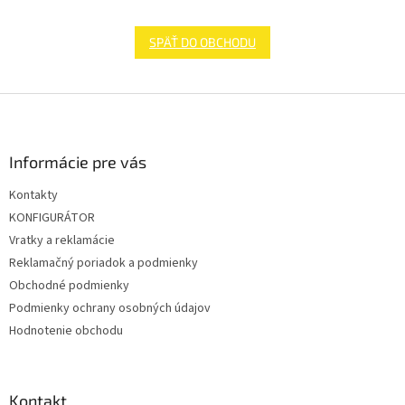
SPÄŤ DO OBCHODU
Z
á
p
ä
Informácie pre vás
t
Kontakty
i
KONFIGURÁTOR
e
Vratky a reklamácie
Reklamačný poriadok a podmienky
Obchodné podmienky
Podmienky ochrany osobných údajov
Hodnotenie obchodu
Kontakt