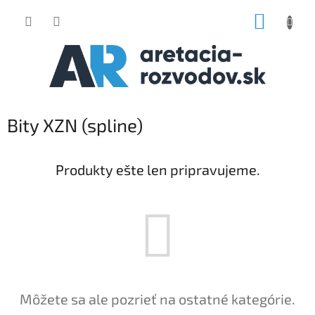
Prejsť
NÁKUP
na
obsah
KOŠÍK
Bity XZN (spline)
Produkty ešte len pripravujeme.
Môžete sa ale pozrieť na ostatné kategórie.