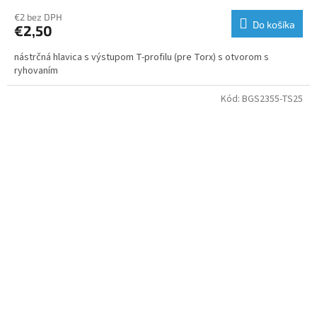
€2 bez DPH
Do košíka
€2,50
nástrčná hlavica s výstupom T-profilu (pre Torx) s otvorom s
ryhovaním
Kód:
BGS2355-TS25