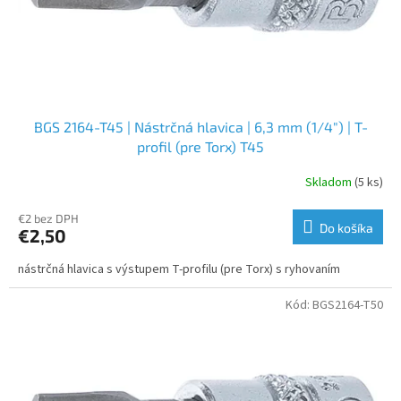
BGS 2164-T45 | Nástrčná hlavica | 6,3 mm (1/4") | T-
profil (pre Torx) T45
Skladom
(5 ks)
€2 bez DPH
Do košíka
€2,50
nástrčná hlavica s výstupem T-profilu (pre Torx) s ryhovaním
Kód:
BGS2164-T50