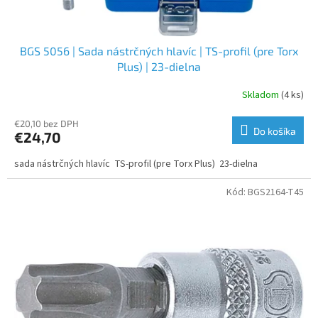
o
v
BGS 5056 | Sada nástrčných hlavíc | TS-profil (pre Torx
Plus) | 23-dielna
Skladom
(4 ks)
€20,10 bez DPH
Do košíka
€24,70
sada nástrčných hlavíc TS-profil (pre Torx Plus) 23-dielna
Kód:
BGS2164-T45