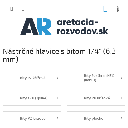
Prejsť
NÁKUP
na
obsah
KOŠÍK
Nástrčné hlavice s bitom 1/4" (6,3
mm)
Bity šesťhran HEX
Bity PZ křížové
(imbus)
Bity XZN (spline)
Bity PH krížové
Bity PZ krížové
Bity ploché