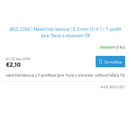
BGS 2356 | Nástrčná hlavica | 6,3 mm (1/4") | T-profil
(pre Torx) s otvorom T8
Skladom
(3 ks)
€1,70 bez DPH
Do košíka
€2,10
nástrčná hlavica s T-profilom (pre Torx) s otvorom veľkosť kľúča T8
Kód:
BGS2357