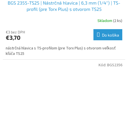
BGS 2355-TS25 | Nástrčná hlavica | 6,3 mm (1/4") | TS-
profil (pre Torx Plus) s otvorom TS25
Skladom
(2 ks)
€3 bez DPH
Do košíka
€3,70
nástrčná hlavica s TS-profilom (pre Torx Plus) s otvorom veľkosť
kľúča TS25
Kód:
BGS2356