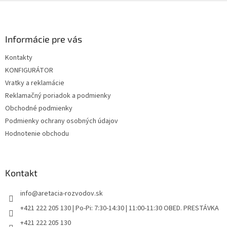
v
Z
a
a
c
á
n
i
p
i
e
ä
Informácie pre vás
e
p
t
r
Kontakty
i
v
KONFIGURÁTOR
e
k
y
Vratky a reklamácie
v
Reklamačný poriadok a podmienky
ý
Obchodné podmienky
p
i
Podmienky ochrany osobných údajov
s
Hodnotenie obchodu
u
Kontakt
info
@
aretacia-rozvodov.sk
+421 222 205 130 | Po-Pi: 7:30-14:30 | 11:00-11:30 OBED. PRESTÁVKA
+421 222 205 130