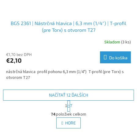
BGS 2361 | Nástrčná hlavica | 6,3 mm (1/4") | T-profil
(pre Torx) s otvorom T27
Skladom
(3 ks)
€1,70 bez DPH
Do košíka
€2,10
nástrčná hlavica profil pohonu 6,3 mm (1/4") T-profil (pre Torx) s
otvorom T27
NAČÍTAŤ 12 ĎALŠÍCH
S
1
7
t
O
r
74
položiek celkom
v
á
l
HORE
n
á
k
d
o