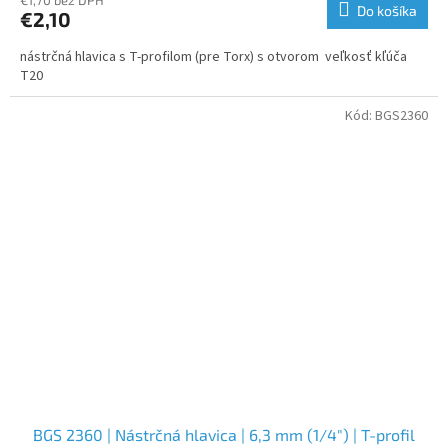
€1,70 bez DPH
Do košíka
€2,10
nástrčná hlavica s T-profilom (pre Torx) s otvorom veľkosť kľúča
T20
Kód:
BGS2360
BGS 2360 | Nástrčná hlavica | 6,3 mm (1/4") | T-profil