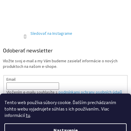
Sledovať na Instagrame
Odoberať newsletter
Vložte svoj e-mail a my Vám budeme zasielať informácie o nových
produktoch na našom e-shope.
Email
Vložením e-mailu souhlasíte s
podmínkami ochrany osobních údajů
Tento web používa súbory cookie. Ďalším prechádzaním
PRIHLÁSIŤ SA
tohto webu vyjadrujete súhlas s ich používaním.. Viac
informácií
tu
.
Nastavenie