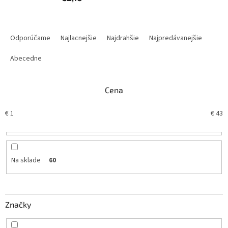
R
a
Odporúčame
Najlacnejšie
Najdrahšie
Najpredávanejšie
d
e
Abecedne
n
i
Cena
e
p
€
1
€
43
r
o
d
u
k
Na sklade
60
t
o
v
Značky