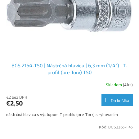
BGS 2164-T50 | Nástrčná hlavica | 6,3 mm (1/4") | T-
profil (pre Torx) T50
Skladom
(4 ks)
€2 bez DPH
Do košíka
€2,50
nástrčná hlavica s výstupom T-profilu (pre Torx) s ryhovaním
Kód:
BGS2165-T45