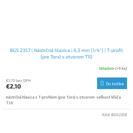
BGS 2357 | Nástrčná hlavica | 6,3 mm (1/4") | T-profil
(pre Torx) s otvorom T10
Skladom
(>5 ks)
€1,70 bez DPH
Do košíka
€2,10
nástrčná hlavica s T-profilom (pre Torx) s otvorom veľkosť kľúča
T10
Kód:
BGS2358