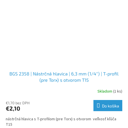
BGS 2358 | Nástrčná hlavica | 6,3 mm (1/4") | T-profil
(pre Torx) s otvorom T15
Skladom
(1 ks)
€1,70 bez DPH
Do košíka
€2,10
nástrčná hlavica s T-profilom (pre Torx) s otvorom veľkosť kľúča
T15