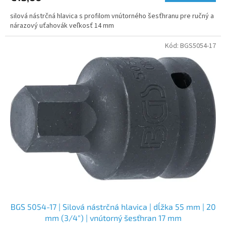
silová nástrčná hlavica s profilom vnútorného šesťhranu pre ručný a
nárazový uťahovák veľkosť 14 mm
Kód:
BGS5054-17
BGS 5054-17 | Silová nástrčná hlavica | dĺžka 55 mm | 20
mm (3/4") | vnútorný šesťhran 17 mm