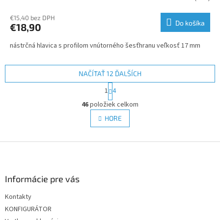
€15,40 bez DPH
Do košíka
€18,90
nástrčná hlavica s profilom vnútorného šesťhranu veľkosť 17 mm
NAČÍTAŤ 12 ĎALŠÍCH
S
1
4
t
O
r
46
položiek celkom
v
á
l
HORE
n
á
k
d
o
v
Z
a
a
c
á
n
i
p
i
e
ä
Informácie pre vás
e
p
t
r
Kontakty
i
v
KONFIGURÁTOR
e
k