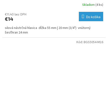
Skladom
(4 ks)
€11,40 bez DPH
Do košíka
€14
silová nástrčná hlavica dĺžka 55 mm | 20 mm (3/4") vnútorný
šesťhran 24 mm
Kód:
BGS5054-M16