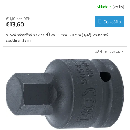
Skladom
(>5 ks)
€11,10 bez DPH
Do košíka
€13,60
silová nástrčná hlavica dĺžka 55 mm | 20 mm (3/4") vnútorný
šesťhran 17 mm
Kód:
BGS5054-19