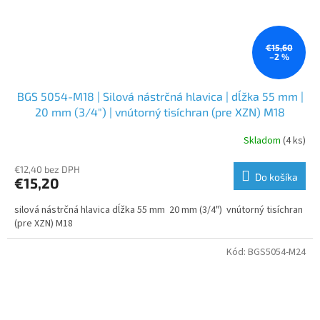
€15,60
–2 %
BGS 5054-M18 | Silová nástrčná hlavica | dĺžka 55 mm |
20 mm (3/4") | vnútorný tisíchran (pre XZN) M18
Skladom
(4 ks)
€12,40 bez DPH
Do košíka
€15,20
silová nástrčná hlavica dĺžka 55 mm 20 mm (3/4") vnútorný tisíchran
(pre XZN) M18
Kód:
BGS5054-M24