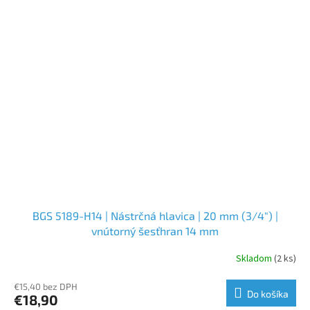
BGS 5189-H14 | Nástrčná hlavica | 20 mm (3/4") |
vnútorný šesťhran 14 mm
Skladom
(2 ks)
€15,40 bez DPH
Do košíka
€18,90