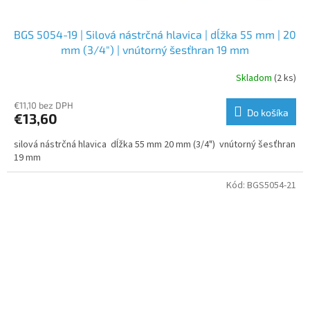
BGS 5054-19 | Silová nástrčná hlavica | dĺžka 55 mm | 20
mm (3/4") | vnútorný šesťhran 19 mm
Skladom
(2 ks)
€11,10 bez DPH
Do košíka
€13,60
silová nástrčná hlavica dĺžka 55 mm 20 mm (3/4") vnútorný šesťhran
19 mm
Kód:
BGS5054-21