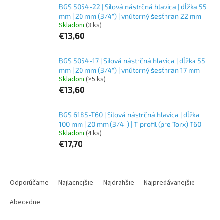
BGS 5054-22 | Silová nástrčná hlavica | dĺžka 55
mm | 20 mm (3/4") | vnútorný šesťhran 22 mm
Skladom
(3 ks)
€13,60
BGS 5054-17 | Silová nástrčná hlavica | dĺžka 55
mm | 20 mm (3/4") | vnútorný šesťhran 17 mm
Skladom
(>5 ks)
€13,60
BGS 6185-T60 | Silová nástrčná hlavica | dĺžka
100 mm | 20 mm (3/4") | T-profil (pre Torx) T60
Skladom
(4 ks)
€17,70
R
a
Odporúčame
Najlacnejšie
Najdrahšie
Najpredávanejšie
d
e
Abecedne
n