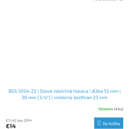
BGS 5054-23 | Silová nástrčná hlavica | dĺžka 55 mm |
20 mm (3/4") | vnútorný šesťhran 23 mm
Skladom
(4 ks)
€11,40 bez DPH
Do košíka
€14