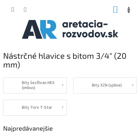
Prejsť
NÁKUP
na
obsah
KOŠÍK
Nástrčné hlavice s bitom 3/4" (20
mm)
Bity šesťhran HEX
Bity XZN (spline)
(imbus)
Bity Torx T-Star
Najpredávanejšie