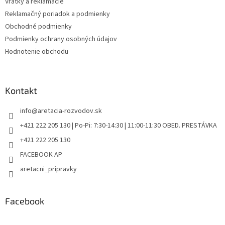
y
Vratky a reklamácie
v
Reklamačný poriadok a podmienky
ý
Obchodné podmienky
p
i
Podmienky ochrany osobných údajov
s
Hodnotenie obchodu
u
Kontakt
info
@
aretacia-rozvodov.sk
+421 222 205 130 | Po-Pi: 7:30-14:30 | 11:00-11:30 OBED. PRESTÁVKA
+421 222 205 130
FACEBOOK AP
aretacni_pripravky
Facebook