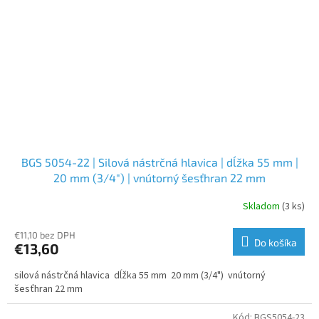
BGS 5054-22 | Silová nástrčná hlavica | dĺžka 55 mm |
20 mm (3/4") | vnútorný šesťhran 22 mm
Skladom
(3 ks)
€11,10 bez DPH
Do košíka
€13,60
silová nástrčná hlavica dĺžka 55 mm 20 mm (3/4") vnútorný
šesťhran 22 mm
Kód:
BGS5054-23