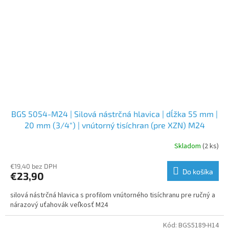
BGS 5054-M24 | Silová nástrčná hlavica | dĺžka 55 mm |
20 mm (3/4") | vnútorný tisíchran (pre XZN) M24
Skladom
(2 ks)
€19,40 bez DPH
Do košíka
€23,90
silová nástrčná hlavica s profilom vnútorného tisíchranu pre ručný a
nárazový uťahovák veľkosť M24
Kód:
BGS5189-H14