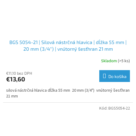
BGS 5054-21 | Silová nástrčná hlavica | dĺžka 55 mm |
20 mm (3/4") | vnútorný šesťhran 21 mm
Skladom
(>5 ks)
€11,10 bez DPH
Do košíka
€13,60
silová nástrčná hlavica dĺžka 55 mm 20 mm (3/4") vnútorný šesťhran
21 mm
Kód:
BGS5054-22