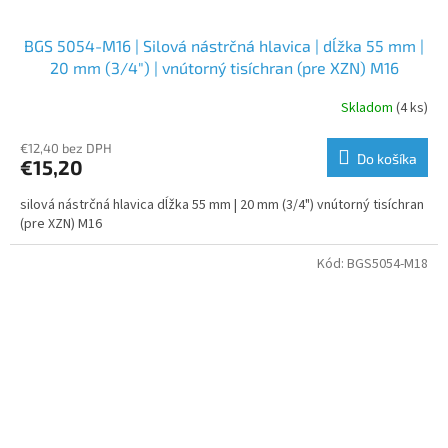
BGS 5054-M16 | Silová nástrčná hlavica | dĺžka 55 mm |
20 mm (3/4") | vnútorný tisíchran (pre XZN) M16
Skladom
(4 ks)
€12,40 bez DPH
Do košíka
€15,20
silová nástrčná hlavica dĺžka 55 mm | 20 mm (3/4") vnútorný tisíchran
(pre XZN) M16
Kód:
BGS5054-M18