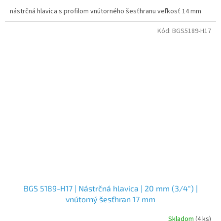
nástrčná hlavica s profilom vnútorného šesťhranu veľkosť 14 mm
Kód:
BGS5189-H17
BGS 5189-H17 | Nástrčná hlavica | 20 mm (3/4") |
vnútorný šesťhran 17 mm
Skladom
(4 ks)