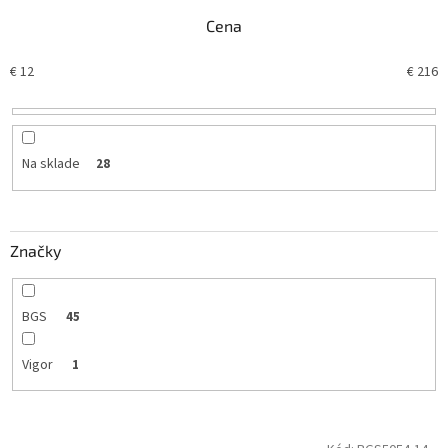
i
Cena
e
p
€
12
€
216
r
o
d
u
k
Na sklade
28
t
o
v
Značky
BGS
45
Vigor
1
V